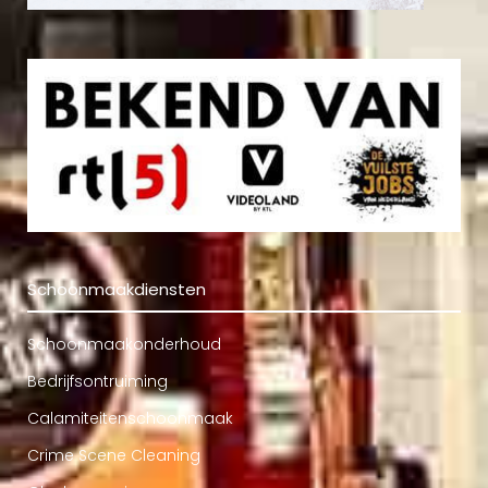
Schoonmaakdiensten
Schoonmaakonderhoud
Bedrijfsontruiming
Calamiteitenschoonmaak
Crime Scene Cleaning