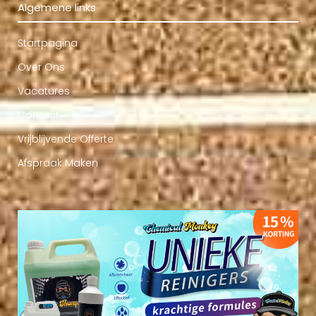
Algemene links
Startpagina
Over Ons
Vacatures
Contact
Vrijblijvende Offerte
Afspraak Maken