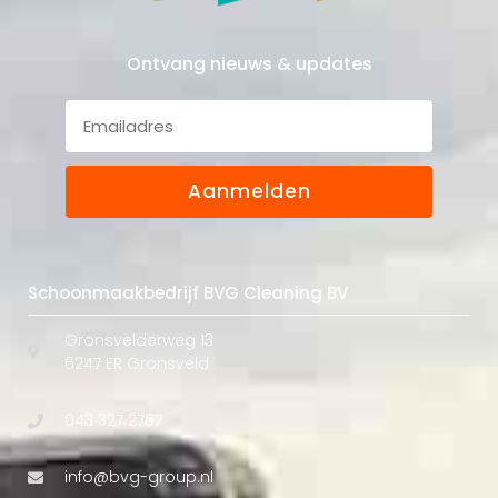
Ontvang nieuws & updates
Aanmelden
Schoonmaakbedrijf BVG Cleaning BV
Gronsvelderweg 13
6247 ER Gronsveld
043 327 2767
info@bvg-group.nl