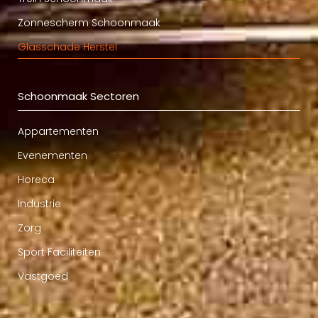
Zonnescherm Schoonmaak
Glasschade Herstel
Schoonmaak Sectoren
Appartementen
Evenementen
Horeca
Industrie
Zorg
Sport Faciliteiten
Vastgoed