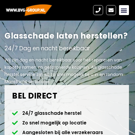
Glasschade laten herstellen?
24/7 Dag en nacht bereikbaar
Wij zijn dag en nacht bereikbaar voor het repareren van
kapotte ramen en geforceerde kozijnen. Als glasschade
herstel service zijn wij zo snel mogelijk bij u in en rondom
Maastricht op locatie.
BEL DIRECT
24/7 glasschade herstel
Zo snel mogelijk op locatie
Aangesloten bij alle verzekeraars