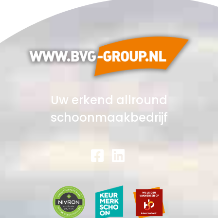
Uw erkend allround
schoonmaakbedrijf