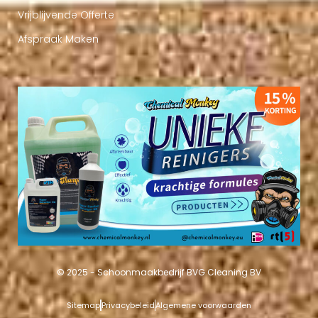
Vrijblijvende Offerte
Afspraak Maken
© 2025 - Schoonmaakbedrijf BVG Cleaning BV
Sitemap
Privacybeleid
Algemene voorwaarden