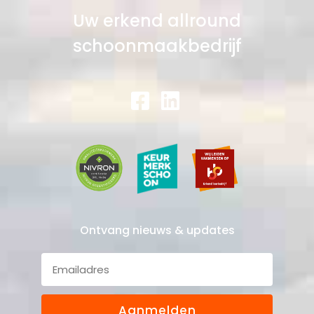
Uw erkend allround
schoonmaakbedrijf
Ontvang nieuws & updates
Aanmelden