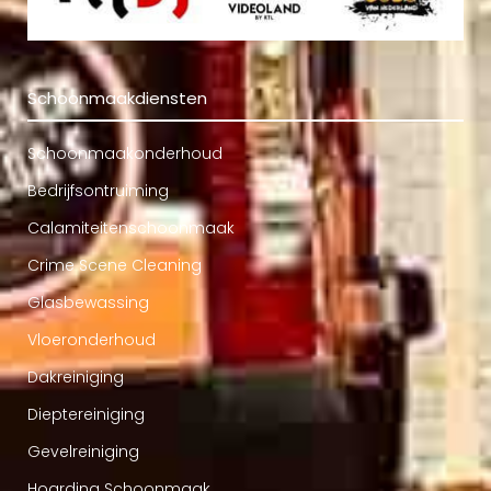
Schoonmaakdiensten
Schoonmaakonderhoud
Bedrijfsontruiming
Calamiteitenschoonmaak
Crime Scene Cleaning
Glasbewassing
Vloeronderhoud
Dakreiniging
Dieptereiniging
Gevelreiniging
Hoarding Schoonmaak