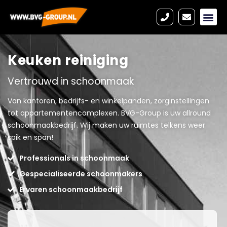
Keuken reiniging
Vertrouwd in schoonmaak
Van kantoren, bedrijfs- en winkelpanden, zorginstellingen
tot appartementencomplexen. BVG-Group is uw allround
schoonmaakbedrijf. Wij maken uw ruimtes telkens weer
spik en span!
Professionals in schoonmaak
Gespecialiseerde schoonmakers
Ervaren schoonmaakbedrijf