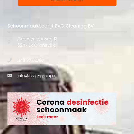
Schoonmaakbedrijf BVG Cleaning BV
Gronsvelderweg 13
6247 ER Gronsveld
043 327 2767
info@bvg-group.nl