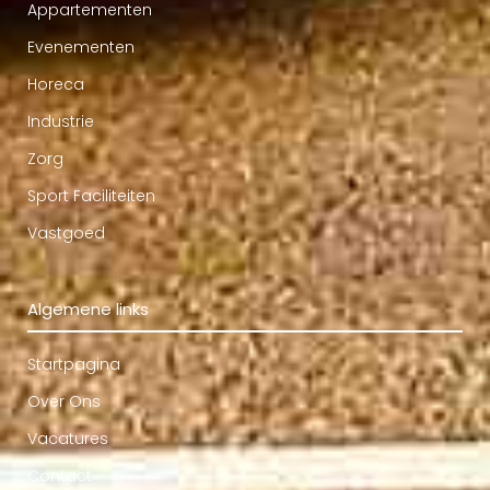
Appartementen
Evenementen
Horeca
Industrie
Zorg
Sport Faciliteiten
Vastgoed
Algemene links
Startpagina
Over Ons
Vacatures
Contact