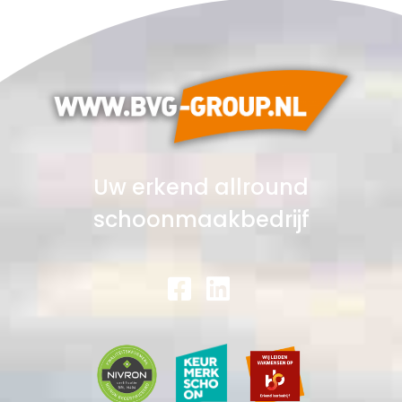
Uw erkend allround
schoonmaakbedrijf