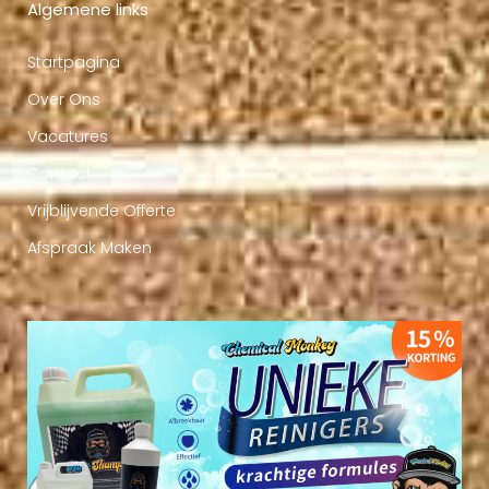
Algemene links
Startpagina
Over Ons
Vacatures
Contact
Vrijblijvende Offerte
Afspraak Maken