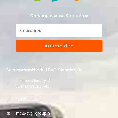
Ontvang nieuws & updates
Aanmelden
Schoonmaakbedrijf BVG Cleaning BV
Gronsvelderweg 13
6247 ER Gronsveld
043 327 2767
info@bvg-group.nl