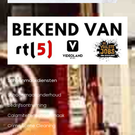
Schoonmaakdiensten
Schoonmaakonderhoud
Bedrijfsontruiming
Calamiteitenschoonmaak
Crime Scene Cleaning