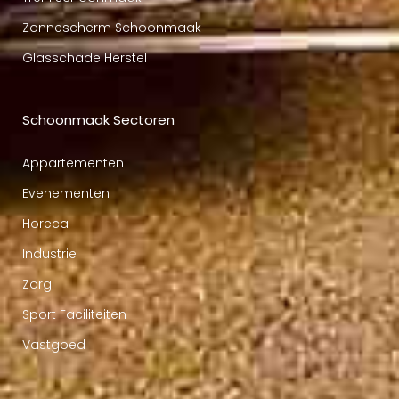
Zonnescherm Schoonmaak
Glasschade Herstel
Schoonmaak Sectoren
Appartementen
Evenementen
Horeca
Industrie
Zorg
Sport Faciliteiten
Vastgoed